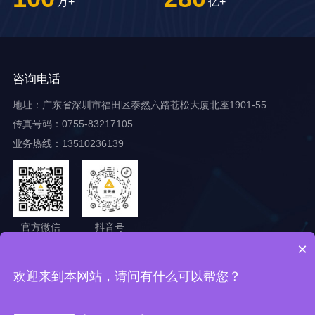
万+
亿+
咨询电话
地址：广东省深圳市福田区泰然六路苍松大厦北座1901-55
传真号码：0755-83217105
业务热线：13510236139
官方微信
抖音号
×
Copyright ©2025 深圳市金天速科技有限公司
欢迎来到本网站，请问有什么可以帮您？
备案号:粤ICP备15106728号
网站建设
：
互诺科技