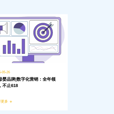
5-05-26
2025-05-28
母婴品牌|数字化营销：全年领
金天速取得质量管
，不止618
解更多
了解更多