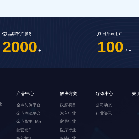
品牌客户服务
日活跃用户
2000
100
+
万+
产品中心
解决方案
媒体中心
关
北
金点防伪平台
政府项目
公司动态
金点溯源平台
汽车行业
行业资讯
金点货主TMS
家居行业
配套硬件
医疗行业
智能标识
服装行业