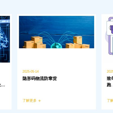
2025-05-14
202
隐形码物流防窜货
致
决方
跑
了解更多
了