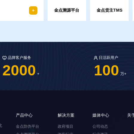
金点溯源平台
金点货主TMS
金点溯源平台
金点货主TMS
来去可查，去向可追。全生命周期追踪溯源
货主全程路由实时追踪，智能化管理运输
品牌客户服务
日活跃用户
2000
100
+
万+
产品中心
解决方案
媒体中心
关
北
金点防伪平台
政府项目
公司动态