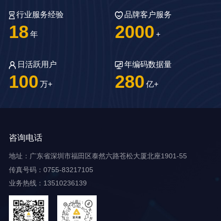
升品牌保护力，增强消费
验证平台，提升品牌的透
行业服务经验
品牌客户服务
者信任。
明度和信誉度。
18
2000
年
+
日活跃用户
年编码数据量
100
280
万+
亿+
咨询电话
地址：广东省深圳市福田区泰然六路苍松大厦北座1901-55
传真号码：0755-83217105
业务热线：13510236139