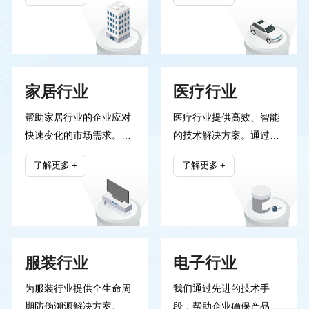
门提升工作效率、优化管
高效、安全的产品追溯体
理流程。我们为各类公共
系，有效防止伪造和仿
服务项目提供定制化的技
冒，确保汽车配件的质量
术支持，确保项目的顺利
与来源透明可查。我们的
家居行业
医疗行业
实施和可持续发展。公司
解决方案帮助汽车企业提
秉承”创新、协作、责
升品牌信誉，增强消费者
帮助家居行业的企业应对
医疗行业提供高效、智能
任”的核心理念，始终致
信任，同时优化供应链管
快速变化的市场需求。通
的技术解决方案。通过我
力于为政府客户提供高质
理，提升整体运营效率。
过智能技术与精准的数据
们独有的技术平台，医疗
量的智能化解决方案。
了解更多
了解更多
分析，我们优化家居产品
企业能够实现精准的产品
的设计、生产和流通，提
溯源、供应链管理和数据
升整个供应链的效率。无
监控，确保每一项医疗产
论是智能家居设备的研
品的安全与合规。我们致
发，还是产品溯源系统的
力于通过创新技术提升医
服装行业
电子行业
构建，我们都致力于让每
疗服务质量、降低运营风
一件家居产品更智能、更
险，为行业带来更安全、
为服装行业提供全生命周
我们通过先进的技术手
安全、更便捷，助力家居
透明的管理模式。
期防伪溯源解决方案。通
段，帮助企业确保产品的