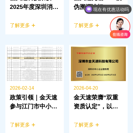
2025年度深圳消费
伪溯源论坛，
现在有优惠活动吗
新业态新模式新场
以“多码合一”AI防
景“优秀案例”奖项
伪技术重塑商品信
了解更多
了解更多
任体系
2026-02-14
2026-04-20
政策引领｜金天速
金天速荣膺“双重
参与江门市中小企
资质认定”，以数
业数字化转型城市
字化追溯与智能技
试点建设
术赋能产业升级
了解更多
了解更多